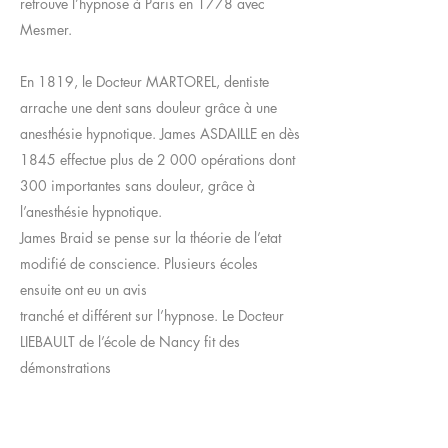
retrouve l’hypnose à Paris en 1778 avec
Mesmer.
En 1819, le Docteur MARTOREL, dentiste
arrache une dent sans douleur grâce à une
anesthésie hypnotique. James ASDAILLE en dès
1845 effectue plus de 2 000 opérations dont
300 importantes sans douleur, grâce à
l’anesthésie hypnotique.
James Braid se pense sur la théorie de l’etat
modifié de conscience. Plusieurs écoles
ensuite ont eu un avis
tranché et différent sur l’hypnose. Le Docteur
LIEBAULT de l’école de Nancy fit des
démonstrations
étonnantes en mettant en œuvre des
suggestions positivent qui provoquent des
guérisons. Bernheim alors qu’il voulait montrer