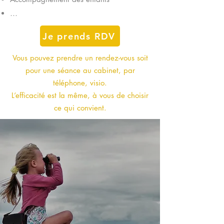
…
Je prends RDV
Vous pouvez prendre un rendez-vous soit
pour une séance au cabinet, par
téléphone, visio.
L’efficacité est la même, à vous de choisir
ce qui convient.