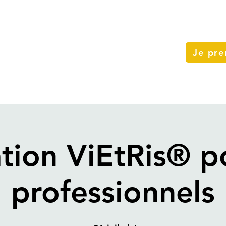
Je pr
tion ViEtRis® po
professionnels