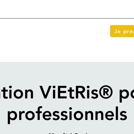
Je pr
tion ViEtRis® po
professionnels